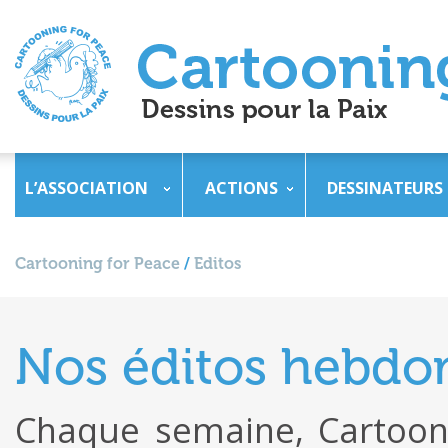
L’ASSOCIATION
ACTIONS
DESSINATEURS
Cartooning for Peace
/
Editos
Nos éditos hebdo
Chaque semaine, Cartoon