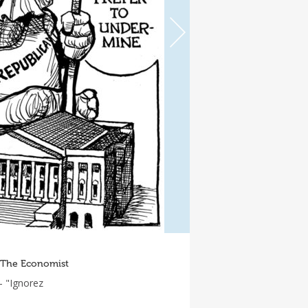
), The Economist
- "Ignorez