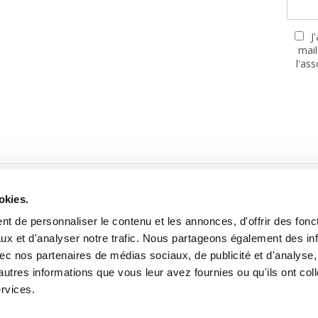
J
mail
l'as
PARTENAIRES
okies.
t de personnaliser le contenu et les annonces, d'offrir des fonct
ux et d'analyser notre trafic. Nous partageons également des in
 avec nos partenaires de médias sociaux, de publicité et d'analyse
autres informations que vous leur avez fournies ou qu'ils ont col
Site réalisé avec le soutien de la MGEN, Mutuelle Santé Prévoyance
ervices.