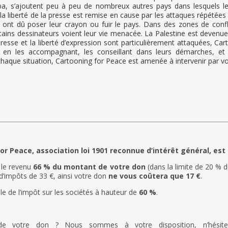
 Cuba, s’ajoutent peu à peu de nombreux autres pays dans lesquels 
, la liberté de la presse est remise en cause par les attaques répété
es ont dû poser leur crayon ou fuir le pays. Dans des zones de con
ains dessinateurs voient leur vie menacée. La Palestine est devenu
a presse et la liberté d’expression sont particulièrement attaquées, C
, en les accompagnant, les conseillant dans leurs démarches, et 
chaque situation, Cartooning for Peace est amenée à intervenir par vo
or Peace, association loi 1901 reconnue d’intérêt général, est
 le revenu
66 % du montant de votre don
(dans la limite de 20 % 
d’impôts de 33 €, ainsi votre don
ne vous coûtera que 17 €
.
ble de l’impôt sur les sociétés à hauteur de
60 %
.
e votre don ? Nous sommes à votre disposition, n’hésit