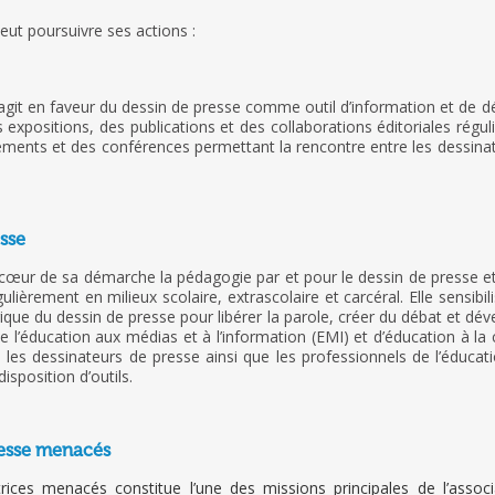
ut poursuivre ses actions :
agit en faveur du dessin de presse comme outil d’information et de d
s expositions, des publications et des collaborations éditoriales rég
ements et des conférences permettant la rencontre entre les dessinate
esse
œur de sa démarche la pédagogie par et pour le dessin de presse et l
gulièrement en milieux scolaire, extrascolaire et carcéral. Elle sensib
ique du dessin de presse pour libérer la parole, créer du débat et dével
 l’éducation aux médias et à l’information (EMI) et d’éducation à la c
es dessinateurs de presse ainsi que les professionnels de l’éducat
sposition d’outils.
resse menacés
ices menacés constitue l’une des missions principales de l’associ