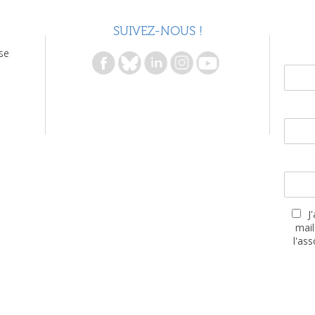
SUIVEZ-NOUS !
se
J
mail
l'as