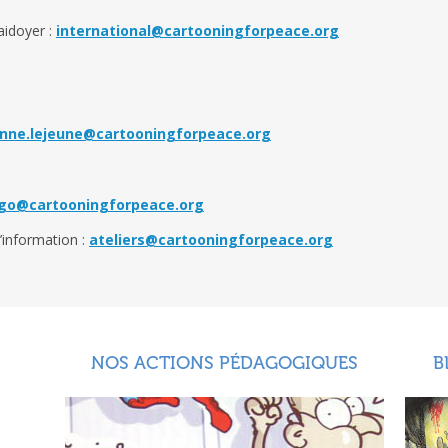
aidoyer :
international@cartooningforpeace.org
nne.lejeune@cartooningforpeace.org
go@cartooningforpeace.org
’information :
ateliers@cartooningforpeace.org
NOS ACTIONS PÉDAGOGIQUES
B