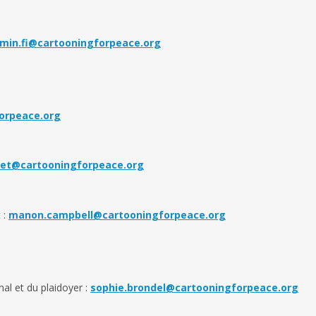
min.fi@cartooningforpeace.org
orpeace.org
det@
cartooningforpeace.org
 :
manon.campbell@cartooningforpeace.org
al et du plaidoyer :
sophie.brondel@cartooningforpeace.org