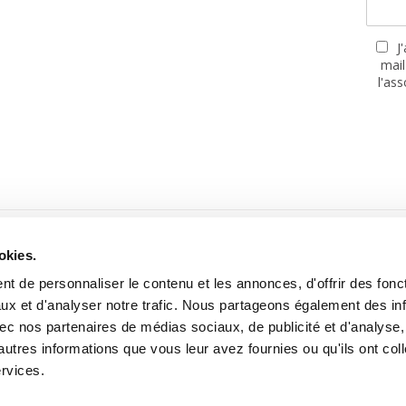
J
mail
l'as
PARTENAIRES
okies.
t de personnaliser le contenu et les annonces, d'offrir des fonct
ux et d'analyser notre trafic. Nous partageons également des in
 avec nos partenaires de médias sociaux, de publicité et d'analyse
autres informations que vous leur avez fournies ou qu'ils ont col
Site réalisé avec le soutien de la MGEN, Mutuelle Santé Prévoyance
ervices.