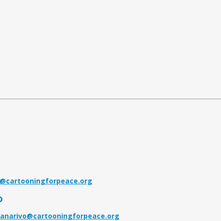
@cartooningforpeace.org
o
anarivo@cartooningforpeace.org