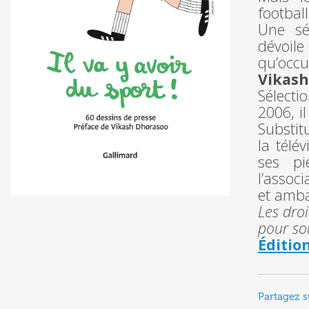
footbal
Une se
dévoil
qu’occup
Vikas
Sélec
2006, i
Substitu
la tél
ses pi
l’assoc
et amb
Les droi
pour so
Éditio
Partagez s