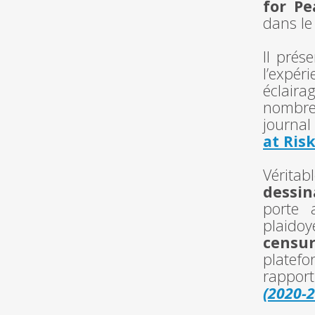
for Pe
dans l
Il prés
l’expér
éclair
nombreu
journal
at Ris
Vérita
dessin
porte 
plaido
censu
platef
rappor
(2020-