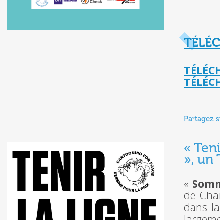
TÉLÉC
TÉLÉC
TÉLÉC
Partagez s
« Teni
», un
«
Somm
de Char
dans la
largeme