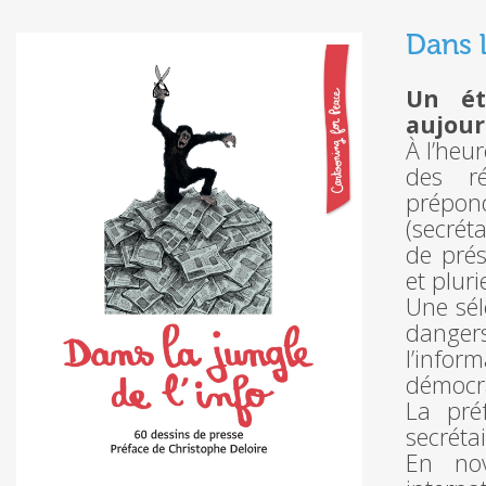
Dans l
Un é
aujour
À l’heu
des re
prépon
(secrét
de prés
et plurie
Une sé
danger
l’info
démocr
La pre
secréta
En nov