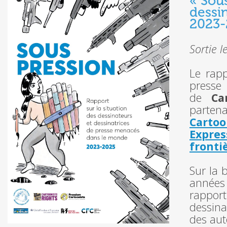
« Sous
dessi
2023-
Sortie 
Le rapp
presse 
de
Ca
part
Cartoo
Expres
fronti
Sur la 
années
rapport
dessina
des aut