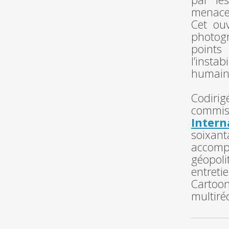
menaces
Cet ou
photogr
points
l’insta
humains
Codiri
commi
Intern
soixan
accomp
géopoli
entreti
Cartoon
multir