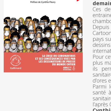
demai
Ces de
entrai
chambou
Depuis
Cartoon
pays su
dessin
interna
Pour ce
plus ma
ils per
sanitai
d’ores 
Parmi 
santé à
sanita
l’après
Cynthi