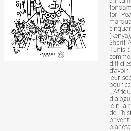
africai
fondame
for Pea
marqua
cinquan
(Kenya)
Sherif A
Tunis (
commenc
diffici
d’avoir
leur soc
pour cer
L’Afri
dialogu
loin la 
de l’hi
privent
planét