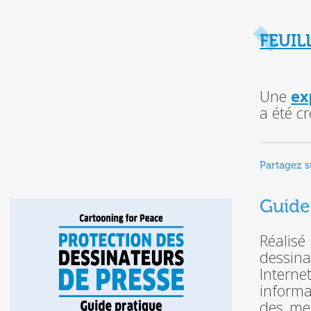
FEUIL
Une
ex
a été cr
Partagez s
Guide
Réalisé
dessina
Interne
informa
des men