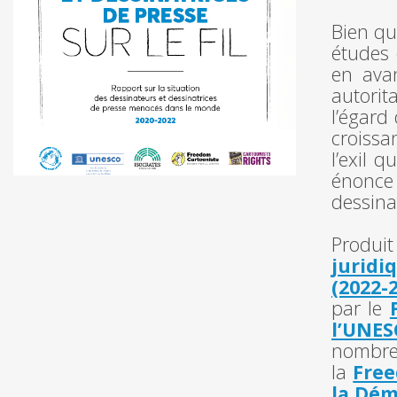
Bien qu
études 
en avan
autorit
l’égard
croissan
l’exil q
énonce
dessina
Produi
juridi
(2022-
par le
l’UNE
nombreu
la
Free
la Dém