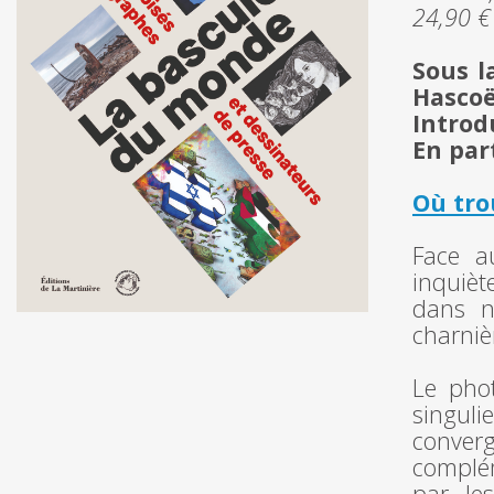
24,90 €
Sous l
Hasco
Introd
En par
Où tro
Face a
inquièt
dans n
charniè
Le pho
singuli
converg
complém
par les