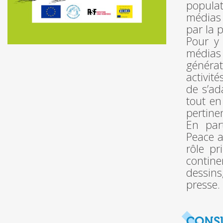
populat
médias 
par la 
Pour y 
médias
généra
activit
de s’ad
tout en
pertine
En part
Peace a
rôle pr
contine
dessins
presse.
CONSU