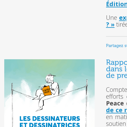
Éditio
Une
ex
? »
tiré
Partagez s
Rappo
dans l
de pre
Compte
efforts
Peace
de ce 
en mati
soutien 