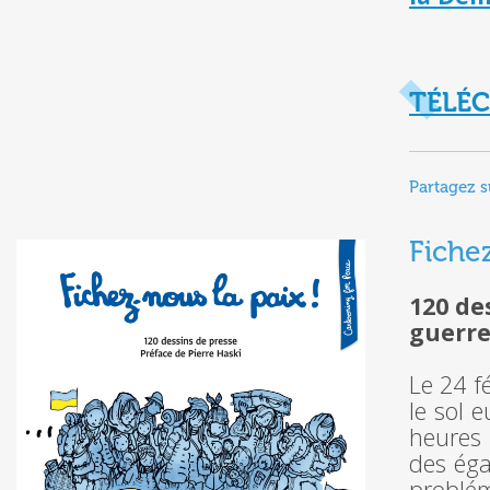
TÉLÉC
Partagez s
Fichez
120 de
guerre
Le 24 f
le sol 
heures 
des éga
problé