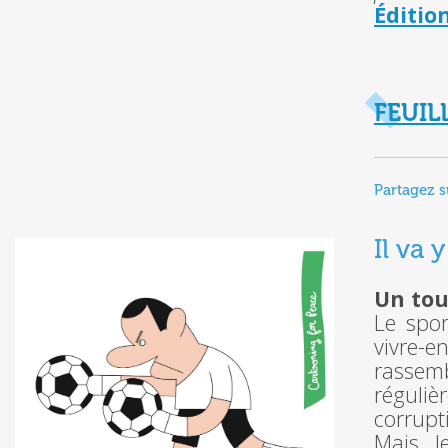
Éditio
FEUIL
Partagez s
Il va 
Un tour
Le spor
vivre-
rassemb
réguli
corrupt
Mais le