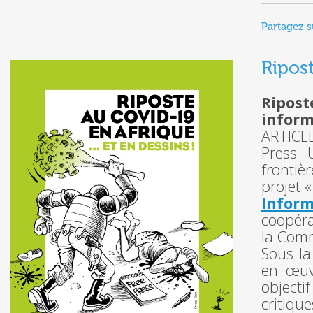
Partagez s
Ripos
Ripos
inform
ARTICLE
Press 
frontiè
projet 
Inform
coopér
la Com
Sous la
en œuv
objecti
critiqu