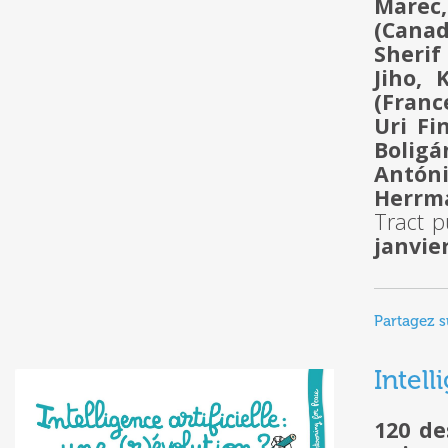
Marec,
(Canad
Sherif
Jiho, 
(Franc
Uri Fin
Boligá
Antón
Herrma
Tract 
janvie
Partagez s
Intell
120 de