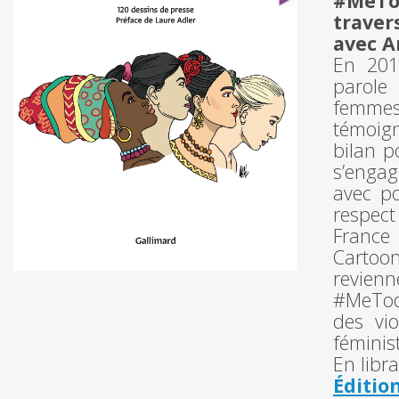
#MeToo
traver
avec A
En 201
parole
femmes 
témoign
bilan p
s’engag
avec po
respect
France
Cartoo
revien
#MeToo.
des vi
féminis
En libr
Éditio