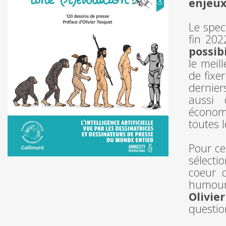
enjeux 
Le spec
fin 202
possibi
le meil
de fixe
dernier
aussi 
économ
toutes 
Pour ce
sélecti
coeur d
humour 
Olivie
questio