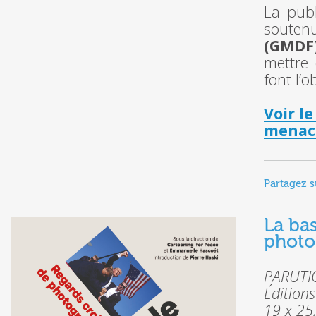
La publ
souten
(GMDF
mettre 
font l’ob
Voir l
menac
Partagez s
La ba
photo
PARUTI
Édition
19 x 25