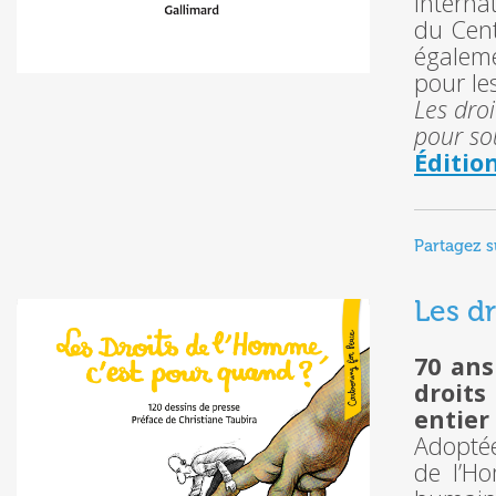
internat
du Cent
égalem
pour les
Les droi
pour so
Éditio
Partagez s
Les d
70 ans
droits
entier
Adoptée
de l’H