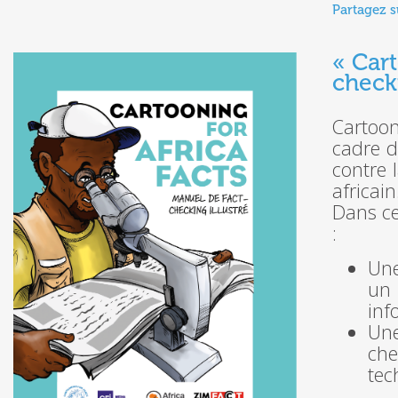
Partagez s
« Cart
checki
Cartoon
cadre d
contre 
africain
Dans ce
:
Une
un 
inf
Une
che
tec