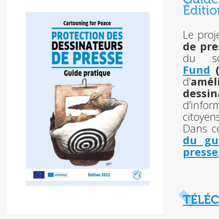
Éditi
Le proj
de pre
du s
Fund
(
d’
amél
dessin
d’infor
citoyens
Dans ce
du gu
presse
TÉLÉC