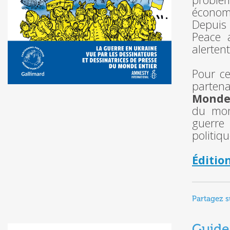
économi
Depuis 
Peace 
alerten
Pour ce
parten
Mond
du mond
guerre
politiq
Éditio
Partagez s
Guide