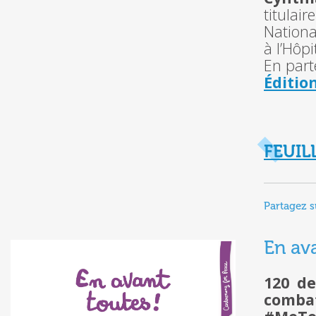
titulai
Nationa
à l’Hôp
En part
Éditio
FEUIL
Partagez s
En ava
120 de
comba