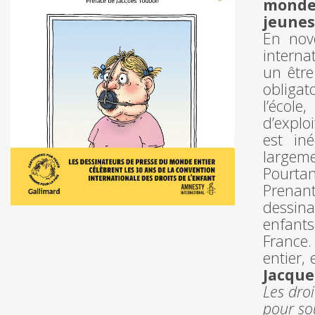
monde 
jeunes
En nov
interna
un être
obligat
l’école
d’explo
est iné
largemen
Pourtan
Prenant
dessina
enfants
France
entier,
Jacqu
Les droi
pour so