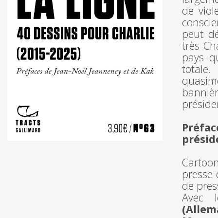
de vio
consci
peut dé
très Ch
pays qu
totale
quasim
bannièr
préside
Préfac
présid
Cartoon
presse 
de pres
Avec 
(Allem