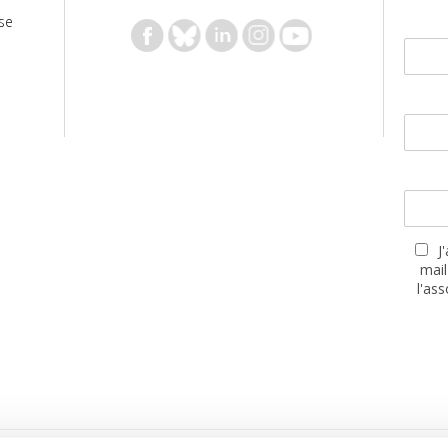
se
J
mail
l'as