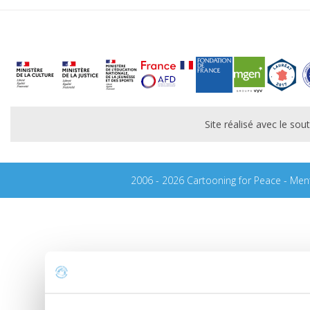
Site réalisé avec le s
2006 - 2026 Cartooning for Peace -
Ment