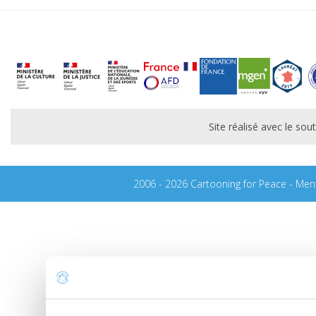
Site réalisé avec le s
2006 - 2026 Cartooning for Peace -
Ment