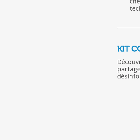
che
tec
KIT 
Découv
partage
désinfo