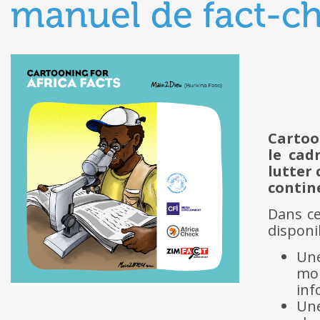
manuel de fact-ch
Cartoo
le cad
lutter 
contine
Dans c
disponi
Une
mo
inf
Une