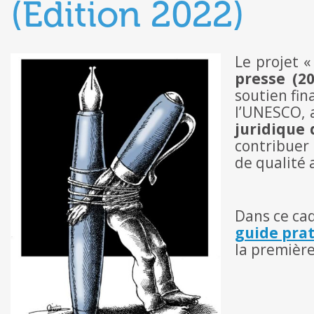
(Édition 2022)
Le projet 
presse (2
soutien fin
l’UNESCO, a
juridique 
contribuer 
de qualité 
Dans ce cad
guide prat
la première