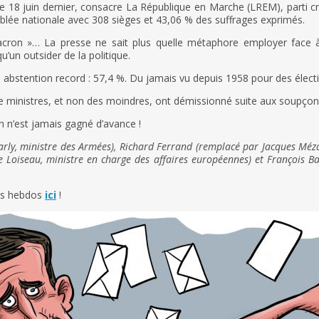
 le 18 juin dernier, consacre La République en Marche (LREM), parti 
blée nationale avec 308 sièges et 43,06 % des suffrages exprimés.
ron »… La presse ne sait plus quelle métaphore employer face à l
 qu’un outsider de la politique.
 abstention record : 57,4 %. Du jamais vu depuis 1958 pour des électio
e ministres, et non des moindres, ont démissionné suite aux soupçons 
 n’est jamais gagné d’avance !
rly, ministre des Armées), Richard Ferrand (remplacé par Jacques Mézar
 Loiseau, ministre en charge des affaires européennes) et François B
tos hebdos
ici
!