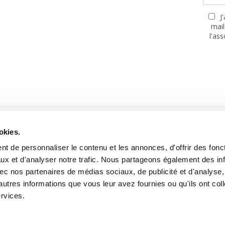
J
mail
l'as
PARTENAIRES
okies.
t de personnaliser le contenu et les annonces, d'offrir des fonct
ux et d'analyser notre trafic. Nous partageons également des in
 avec nos partenaires de médias sociaux, de publicité et d'analyse
autres informations que vous leur avez fournies ou qu'ils ont col
Site réalisé avec le soutien de la MGEN, Mutuelle Santé Prévoyance
ervices.