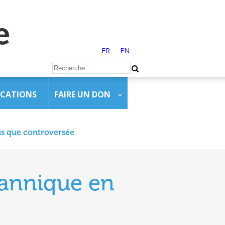
FR
EN
ICATIONS
FAIRE UN DON
lus que controversée
itannique en