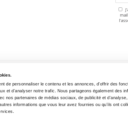
J
mail
l'as
PARTENAIRES
okies.
t de personnaliser le contenu et les annonces, d'offrir des fonct
ux et d'analyser notre trafic. Nous partageons également des in
 avec nos partenaires de médias sociaux, de publicité et d'analyse
autres informations que vous leur avez fournies ou qu'ils ont col
Site réalisé avec le soutien de la MGEN, Mutuelle Santé Prévoyance
ervices.