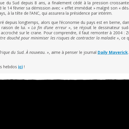
ique du Sud depuis 8 ans, a finalement cédé à la pression croissan
cé le 14 février sa démission avec « effet immédiat » malgré son « dé
ys, à la tête de l’ANC, qui assurera la présidence par intérim.
ré depuis longtemps, alors que l’économie du pays est en berne, da
raison de lui. «
La fin d’une erreur »
, se réjouit le dessinateur sud
croché sur le crane. Pour comprendre, il faut remonter à 2004 : 
être douché pour minimiser les risques de contracter la maladie »
, ce 
Afrique du Sud. À nouveau. »
, aime à penser le journal
Daily Maverick
tos hebdos
ici
!