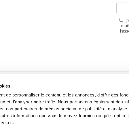
J
mail
l'as
PARTENAIRES
okies.
t de personnaliser le contenu et les annonces, d'offrir des fonct
ux et d'analyser notre trafic. Nous partageons également des in
 avec nos partenaires de médias sociaux, de publicité et d'analyse
autres informations que vous leur avez fournies ou qu'ils ont col
Site réalisé avec le soutien de la MGEN, Mutuelle Santé Prévoyance
ervices.