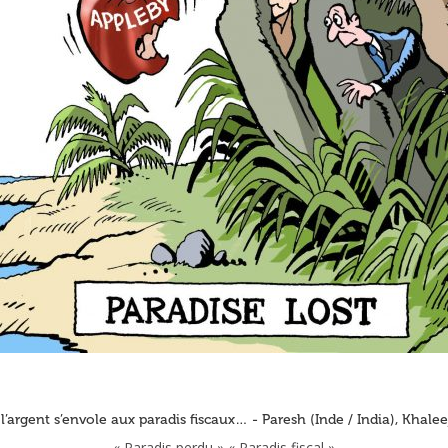
’argent s’envole aux paradis fiscaux… - Paresh (Inde / India), Khale
« Paradis perdu » « Paradis fiscal »