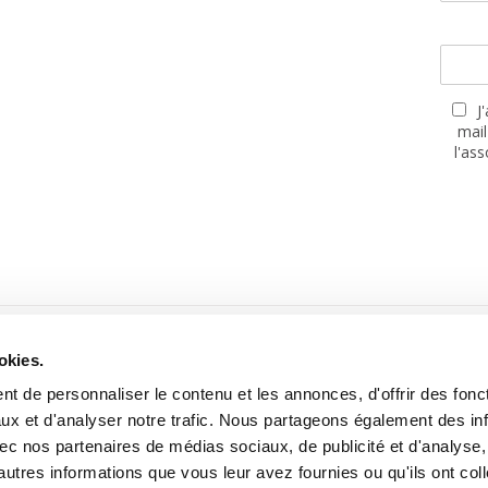
J
mail
l'as
PARTENAIRES
okies.
t de personnaliser le contenu et les annonces, d'offrir des fonct
ux et d'analyser notre trafic. Nous partageons également des in
 avec nos partenaires de médias sociaux, de publicité et d'analyse
autres informations que vous leur avez fournies ou qu'ils ont col
Site réalisé avec le soutien de la MGEN, Mutuelle Santé Prévoyance