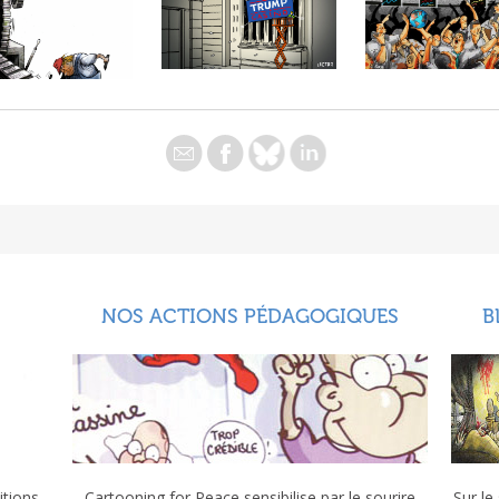
NOS ACTIONS PÉDAGOGIQUES
B
itions
Cartooning for Peace sensibilise par le sourire
Sur le