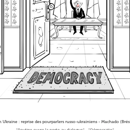
 Ukraine : reprise des pourparlers russo-ukrainiens - Machado (Brésil
"Poutine ouvre la porte au dialogue" - "Démocratie"