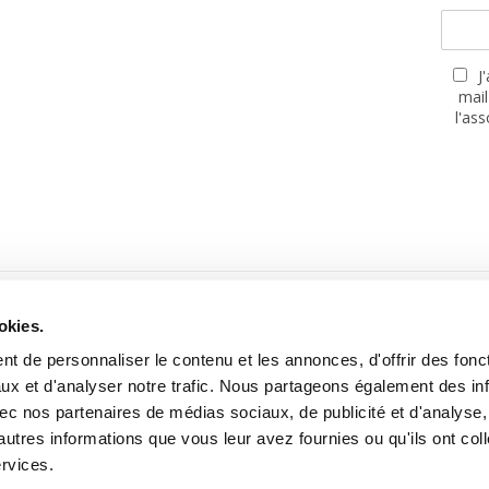
J
mail
l'as
PARTENAIRES
okies.
t de personnaliser le contenu et les annonces, d'offrir des fonct
ux et d'analyser notre trafic. Nous partageons également des in
 avec nos partenaires de médias sociaux, de publicité et d'analyse
autres informations que vous leur avez fournies ou qu'ils ont col
Site réalisé avec le soutien de la MGEN, Mutuelle Santé Prévoyance
ervices.