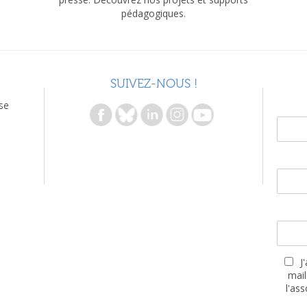
pédagogiques.
SUIVEZ-NOUS !
se
J
mail
l'as