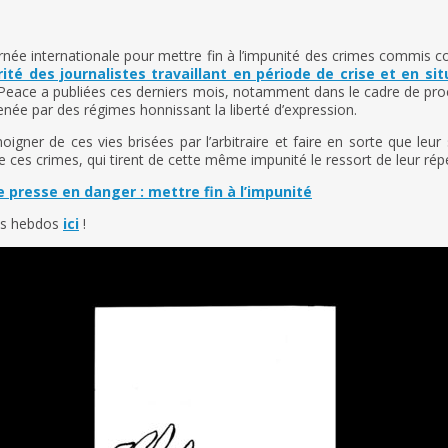
ée internationale pour mettre fin à l’impunité des crimes commis co
ité des journalistes travaillant en période de crise et en si
eace a publiées ces derniers mois, notamment dans le cadre de procéd
enée par des régimes honnissant la liberté d’expression.
gner de ces vies brisées par l’arbitraire et faire en sorte que leur
 ces crimes, qui tirent de cette même impunité le ressort de leur répé
 presse en danger : mettre fin à l’impunité
tos hebdos
ici
!