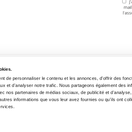
J
mail
l'as
PARTENAIRES
okies.
t de personnaliser le contenu et les annonces, d'offrir des fonct
ux et d'analyser notre trafic. Nous partageons également des in
 avec nos partenaires de médias sociaux, de publicité et d'analyse
autres informations que vous leur avez fournies ou qu'ils ont col
Site réalisé avec le soutien de la MGEN, Mutuelle Santé Prévoyance
ervices.
tooning for Peace -
Mentions légales
-
Données personnelles
-
A pro