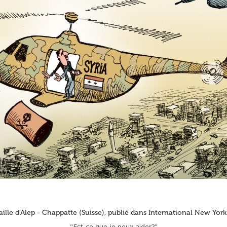
aille d’Alep - Chappatte (Suisse), publié dans International New Yor
"Est-ce que je peux aider?"