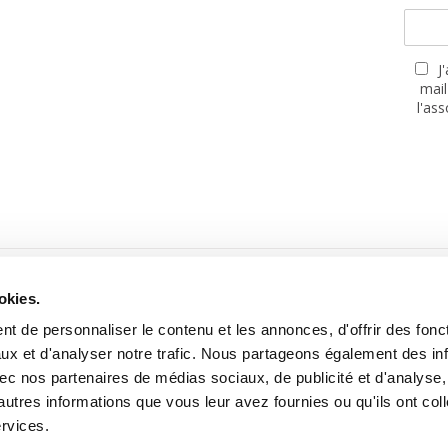
J
mail
l'as
PARTENAIRES
okies.
t de personnaliser le contenu et les annonces, d'offrir des fonct
ux et d'analyser notre trafic. Nous partageons également des in
 avec nos partenaires de médias sociaux, de publicité et d'analyse
autres informations que vous leur avez fournies ou qu'ils ont col
Site réalisé avec le soutien de la MGEN, Mutuelle Santé Prévoyance
ervices.