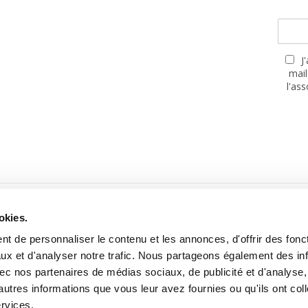
J
mail
l'as
PARTENAIRES
okies.
t de personnaliser le contenu et les annonces, d'offrir des fonct
ux et d'analyser notre trafic. Nous partageons également des in
 avec nos partenaires de médias sociaux, de publicité et d'analyse
autres informations que vous leur avez fournies ou qu'ils ont col
Site réalisé avec le soutien de la MGEN, Mutuelle Santé Prévoyance
ervices.