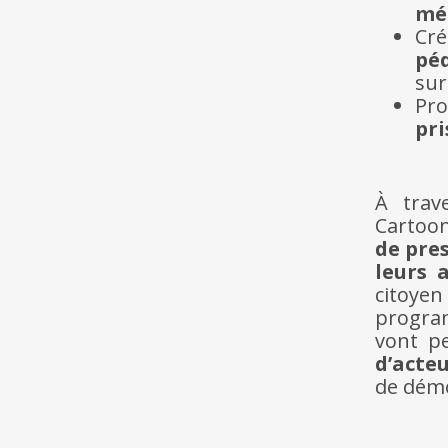
mé
Cr
pé
sur
Pr
pri
À trav
Cartoon
de pre
leurs 
citoye
progra
vont p
d’acte
de démo