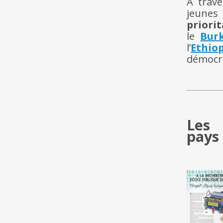
À trave
jeunes
priorit
le
Bur
l’
Ethio
démocra
Les 
pays 