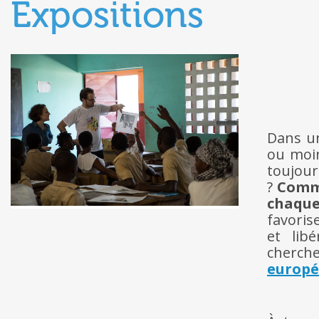
Expositions
Dans u
ou moin
toujour
?
Comme
chaqu
favoris
et lib
cherch
europ