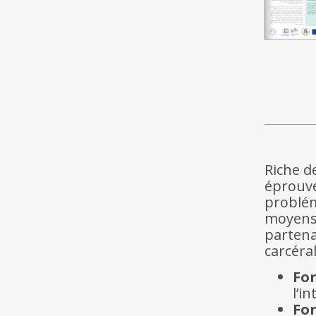
Riche d
éprou
problém
moyens
parten
carcéral
Fo
l’i
Fo