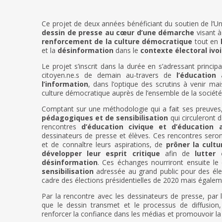
Ce projet de deux années bénéficiant du soutien de l’
dessin de presse au cœur d’une démarche
visant 
renforcement de la culture démocratique
tout en
et la
désinformation
dans le
contexte électoral ivoi
Le projet s’inscrit dans la durée en s’adressant princip
citoyen.ne.s de demain au-travers de
l’éducation
l’information
, dans l’optique des scrutins à venir ma
culture démocratique auprès de l’ensemble de la société 
Comptant sur une méthodologie qui a fait ses preuves
pédagogiques et de sensibilisation
qui circuleront 
rencontres
d’éducation civique et d’éducation 
dessinateurs de presse et élèves. Ces rencontres sero
et de connaître leurs aspirations, de
prôner la cult
développer leur esprit critique
afin de
lutter
désinformation
. Ces échanges nourriront ensuite l
sensibilisation
adressée au grand public pour des éle
cadre des élections présidentielles de 2020 mais égalem
Par la rencontre avec les dessinateurs de presse, par 
que le dessin transmet et le processus de diffusion,
renforcer la confiance dans les médias et promouvoir la 