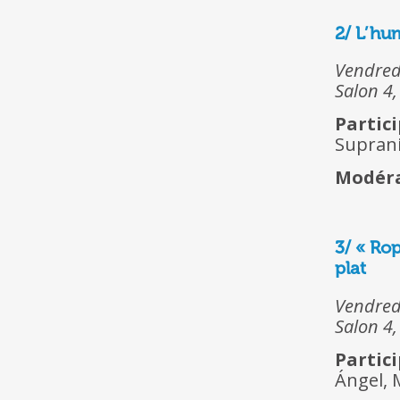
2/ L’hum
Vendred
Salon 4,
Parti
Suprani
Modéra
3/ « Ro
plat
Vendred
Salon 4,
Parti
Ángel, 