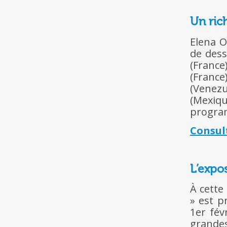
Un ric
Elena O
de des
(Franc
(Franc
(Venez
(Mexiq
program
Consul
L’expo
À cette
» est 
1er fév
grandes