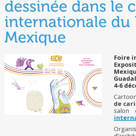
dessinée dans le c
internationale du
Mexique
Foire 
Exposit
Mexiq
Guadal
4-6 dé
Cartoon
de car
salon
interna
Organi
d’archi