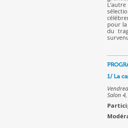
L’autr
sélect
célébre
pour la
du tra
survenu 
PROGR
1/ La c
Vendred
Salon 4,
Partici
Modéra