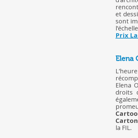
rencont
et dess
sont i
l’échel
Prix L
Elena 
L’heu
récomp
Elena O
droits 
égalem
promeu
Cartoo
Carton
la FIL.