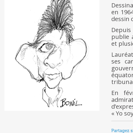
Dessina
en 1964
dessin 
Depuis 
publie 
et plus
Lauréat
ses ca
gouvern
équator
tribuna
En fév
admira
d’expres
« Yo soy
Partagez s