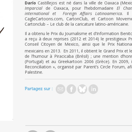
Darío
Castillejos est né dans la ville de Oaxaca (Mexi
Imparcial
de Oaxaca, pour l’hebdomadaire
El Cha
international et
Foreign Affairs Latinoamerica.
Il
CagleCartoons.com, CartonClub, et Cartoon Movement
Cartonclub – Le club de la caricature latino-américaine.
Il a obtenu le Prix du Journalisme et d’Information Beni
a reçu à deux reprises (2012 et 2014) le prestigieux P
Conseil Citoyen de Mexico, ainsi que le Prix Nationa
mexicains en 2013. En 2011, il obtient le Grand Prix et l
de l’humour à Piracicaba (Brésil) ; une mention d’ho
(Portugal) et au Greekartoon 2006 (Grèce). En 2009, il
Reconciliation », organisé par Parent’s Circle Forum, afi
Palestine.
Partagez sur :