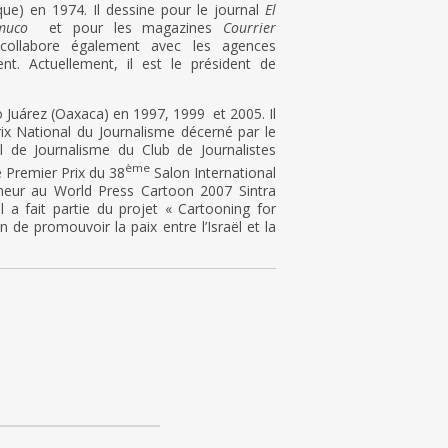
que) en 1974. Il dessine pour le journal
El
muco
et pour les magazines
Courrier
 collabore également avec les agences
. Actuellement, il est le président de
to Juárez (Oaxaca) en 1997, 1999 et 2005. Il
rix National du Journalisme décerné par le
l de Journalisme du Club de Journalistes
ème
e Premier Prix du 38
Salon International
nneur au World Press Cartoon 2007 Sintra
 a fait partie du projet « Cartooning for
n de promouvoir la paix entre l’Israël et la