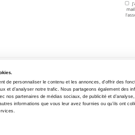
J
mail
l'as
PARTENAIRES
okies.
t de personnaliser le contenu et les annonces, d'offrir des fonct
ux et d'analyser notre trafic. Nous partageons également des in
 avec nos partenaires de médias sociaux, de publicité et d'analyse
autres informations que vous leur avez fournies ou qu'ils ont col
Site réalisé avec le soutien de la MGEN, Mutuelle Santé Prévoyance
ervices.
tooning for Peace -
Mentions légales
-
Données personnelles
-
A pro