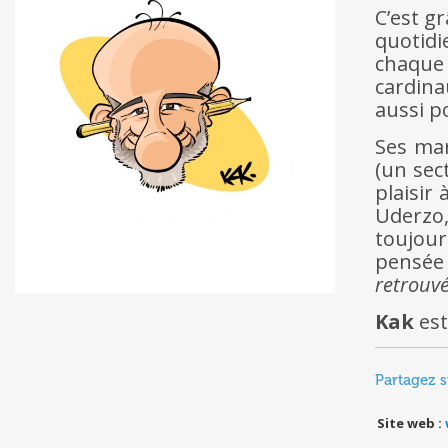
C’est g
quotid
chaque
cardina
aussi p
Ses mar
(un sec
plaisir
Uderzo,
toujour
pensée 
retrouvé
Kak
est
Partagez s
Site web :