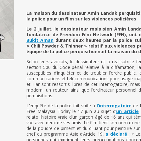
La maison du dessinateur Amin Landak perquisiti
la police pour un film sur les violences policières
Le 2 juillet, le dessinateur malaisien Amin Land
fondatrice de Freedom Film Network (FFN), ont
Bukit Aman
durant deux heures par la police suite
« Chili Powder & Thinner » relatif aux violences 
équipe de la police perquisitionnait la maison du 
Selon leurs avocats, le dessinateur et la réalisatrice f
section 500 du Code pénal relative à la diffamation, la
susceptibles d’inquiéter et de troubler l’ordre public, 
communications et télécommunications pour usage inap
et Har sont ressortis libres de cet interrogatoire, mais
modem, un routeur ainsi que l’ordinateur personnel d
perquisitions.
L’enquête de la police fait suite à
l’interrogatoire
de H
Free Malaysia Today le 17 juin au sujet d’
un article
r
relate l’histoire vraie d’un garçon âgé de 16 ans qui té
vue avec deux de ses amis. Le film tient son nom d’une
de la poudre de piment et du diluant pour peinture sur
chef du programme Asie d’Article 19,
a déclaré
: « Le
personnes qui expriment leurs préoccupations concern