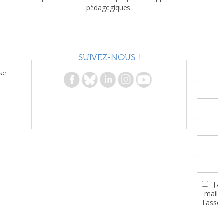
pédagogiques.
SUIVEZ-NOUS !
se
J
mail
l'as