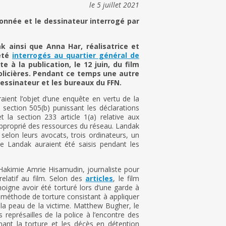
le 5 juillet 2021
onnée et le dessinateur interrogé par
ak ainsi que Anna Har, réalisatrice et
 été
interrogés au quartier général de
 à la publication, le 12 juin, du film
policières. Pendant ce temps une autre
dessinateur et les bureaux du FFN.
eraient l’objet d’une enquête en vertu de la
 section 505(b) punissant les déclarations
et la section 233 article 1(a) relative aux
proprié des ressources du réseau. Landak
 selon leurs avocats, trois ordinateurs, un
e Landak auraient été saisis pendant les
akimie Amrie Hisamudin, journaliste pour
elatif au film. Selon des
articles
, le film
moigne avoir été torturé lors d’une garde à
 méthode de torture consistant à appliquer
 la peau de la victime. Matthew Bugher, le
s représailles de la police à l’encontre des
ant la torture et les décès en détention