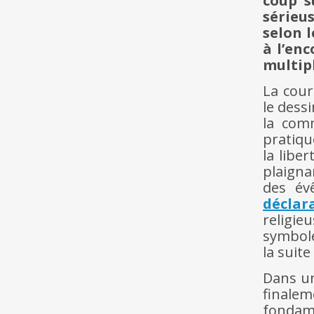
coup s
sérieus
selon 
à l’en
multip
La cour
le dessi
la com
pratiqu
la libe
plaigna
des év
déclar
religie
symbole
la suite
Dans un
finale
fondame