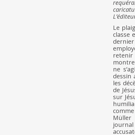
requéra
caricatu
L’éditeu
Le plai
classe 
dernie
employ
retenir
montre 
ne s’ag
dessin 
les déc
de Jésu
sur Jés
humilia
comme 
Müller
journa
accusat