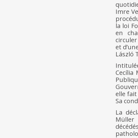
quotidi
Imre Ve
procédu
la loi 
en cha
circule
et d’un
László 
Intitul
Cecília
Publiq
Gouver
elle fai
Sa cond
La décl
Müller 
décédés
pathol