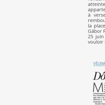
atteint
apparte
à vers
rembour
la plac
Gábor P
25 juin
vouloir