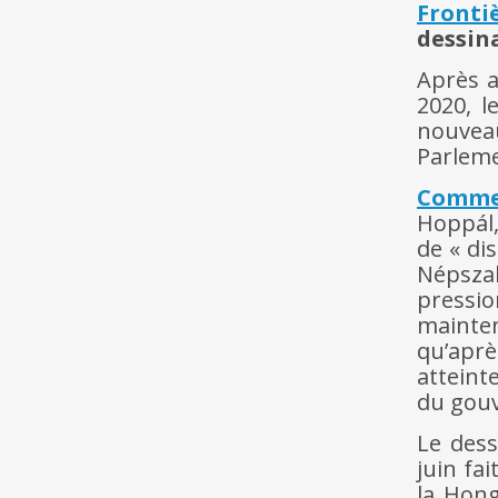
Fronti
dessin
Après a
2020, l
nouvea
Parleme
Comme
Hoppál,
de « di
Népsza
pressi
mainte
qu’aprè
atteint
du gou
Le dess
juin fa
la Hong