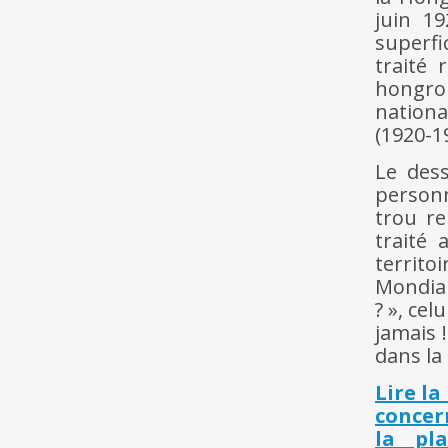
juin 1
superfi
traité
hongroi
nation
(1920-1
Le des
personn
trou re
traité 
territo
Mondial
? », cel
jamais 
dans la 
Lire l
concer
la pl