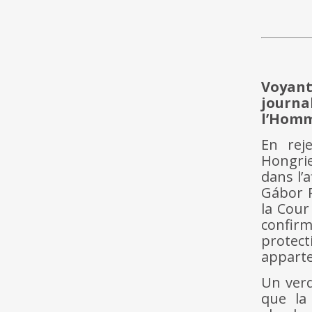
Voyant
journa
l’Homm
En rej
Hongri
dans l’
Gábor P
la Cour
confirm
protec
apparte
Un verd
que la