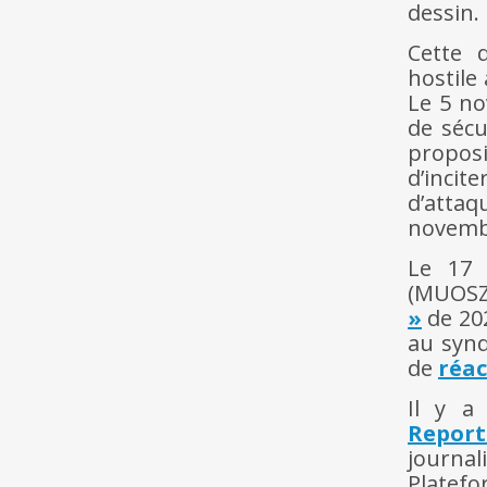
dessin.
Cette 
hostile
Le 5 no
de sécu
proposi
d’incit
d’attaq
novembr
Le 17 
(MUOSZ
»
de 202
au synd
de
réac
Il y a
Report
journal
Platef