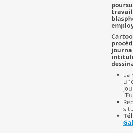
poursu
travai
blasph
employé
Cartoo
procéd
journa
intitu
dessina
La 
une
jou
l’E
Rep
sit
Té
Ga