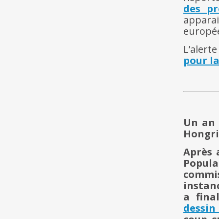
des pr
appara
europée
L’alerte
pour la
Un an 
Hongri
Après 
Popula
commis
instan
a fin
dessin 