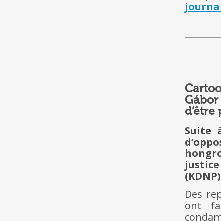
journal
Cartoo
Gábor 
d’être 
Suite 
d’oppo
hongro
justic
(KDNP),
Des rep
ont fai
condamn