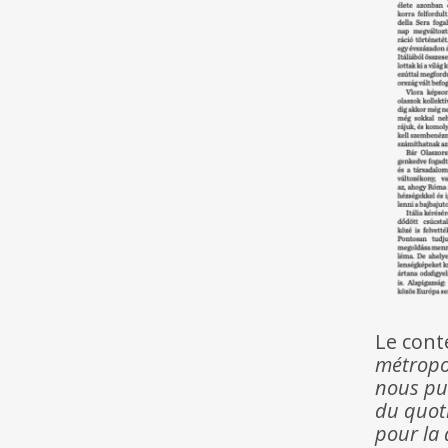
Le cont
métropol
nous pub
du quoti
pour la