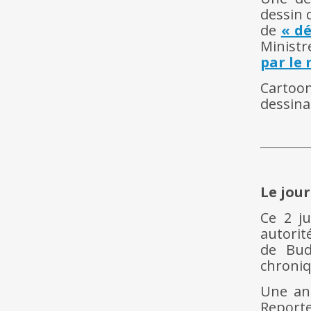
dessin 
de
« d
Ministr
par le
Cartoo
dessina
Le jou
Ce 2 ju
autorit
de Bu
chroniq
Une ann
Reporte