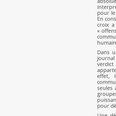
absolue
interpr
pour le
En cons
croix a
« offen
communa
humaine
Dans 
journal
verdic
apparte
effet,
communa
seules 
groupe
puissan
pour dé
Une dé