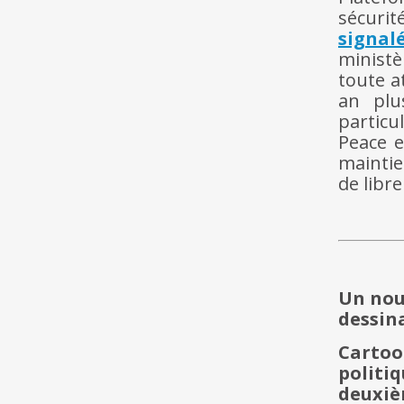
sécurit
signal
ministè
toute a
an plu
particu
Peace e
mainti
de libre
Un nou
dessin
Carto
politi
deuxi