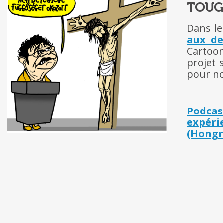
TOUG
Dans le
aux de
Cartoon
projet 
pour nou
Podcast
expér
(Hongri