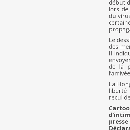
début d
lors de
du viru
certai
propaga
Le dess
des men
Il indi
envoyer
de la 
l’arriv
La Hong
liberté
recul d
Cartoo
d’inti
presse
Décla