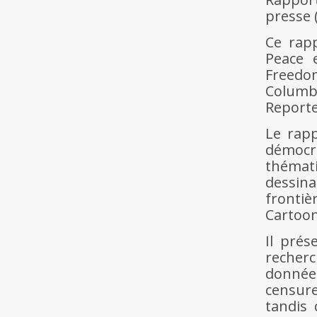
presse 
Ce rapp
Peace 
Freedo
Columbi
Reporte
Le rapp
démocra
thémat
dessin
frontiè
Cartoon
Il prés
recherc
donnée
censure
tandis 