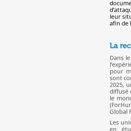
docume
d’attaqu
leur si
afin de 
La rec
Dans le
l’expér
pour mi
sont co
2025, u
diffusé
le mond
(ForHum
Global 
Les uni
en étu