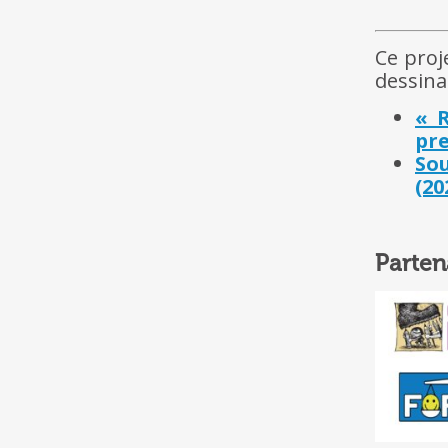
Ce proj
dessina
« 
pre
Sou
(20
Parten