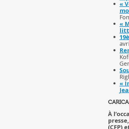
« V
mo
Fon
« M
lit
19è
avr
Rem
Kof
Ge
So
Rig
« I
Jea
CARIC
À l’occ
presse,
(CFP) e