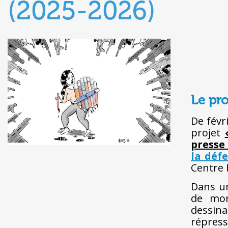
(2025-2026)
Le pro
De févr
projet
presse
la déf
Centre F
Dans un
de mon
dessin
répress