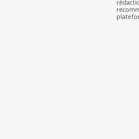
rédact
recomma
platef