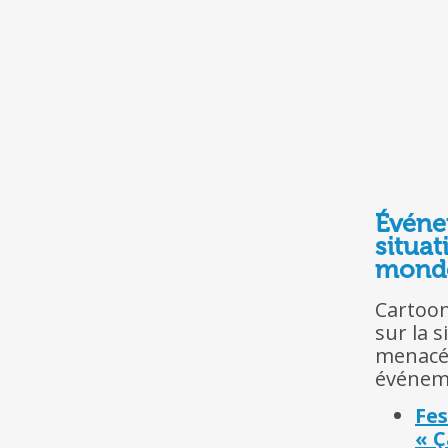
Événem
situa
monde
Cartoon
sur la 
menacés
événem
Fes
« Ç