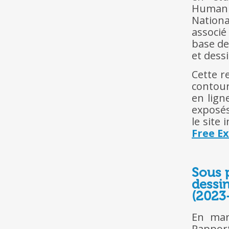
Humanit
Nationa
associé
base de
et dess
Cette r
contour
en lign
exposés
le site
Free Ex
Sous p
dessi
(2023
En mar
Rappor