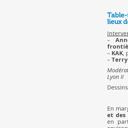
Table-
lieux d
Interve
–
Ann
fronti
–
KAK
,
–
Terry
Modérat
Lyon II
Dessins
En ma
et des
en par