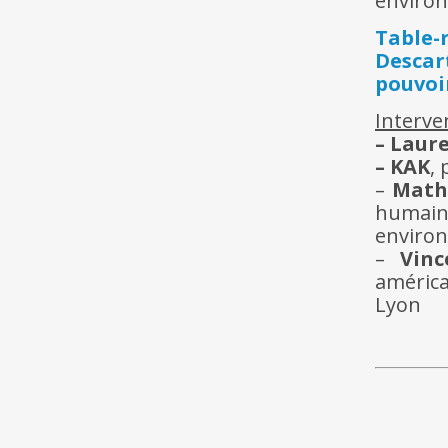
environ
Table-
Descart
pouvoir
Interve
– Laur
– KAK
,
–
Mathi
humain
enviro
–
Vinc
américa
Lyon