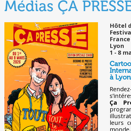
Médias ÇA PRESSE
Hôtel d
Festiva
France
Lyon
1 - 8 m
Cartoo
Intern
à Lyon
Rendez
s’intér
Ça
Pr
program
illustr
leurs 
monde.