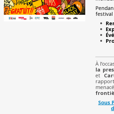
Pendan
festival 
Re
Exp
Év
Pro
À l’occ
la pres
et
Car
rapport
menacés
frontiè
Sous P
d