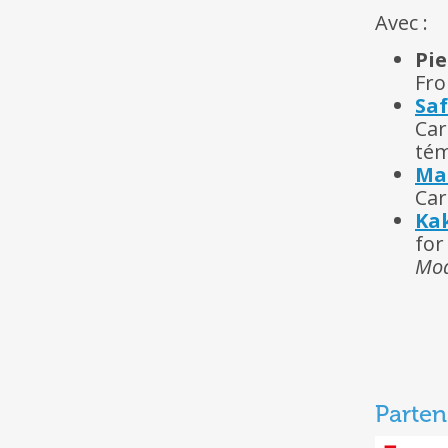
Avec :
Pi
Fro
Sa
Car
tém
Ma
Car
Ka
for
Mod
Parten