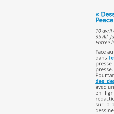
« Des
Peace
10 avril
35 All. 
Entrée l
Face au
dans
l
presse 
presse.
Pourtan
des de
avec u
en lig
rédacti
sur la 
dessine