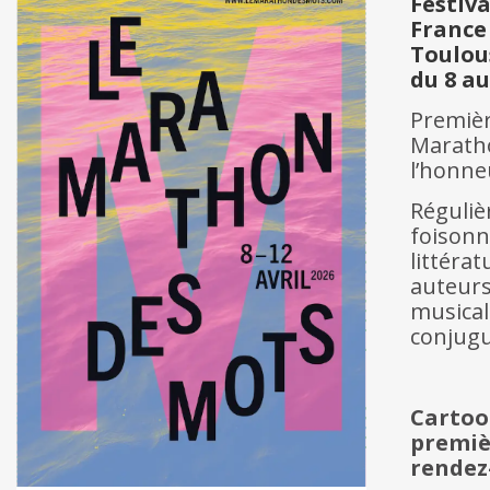
Festiva
France
Toulou
du 8 au
Premiè
Maratho
l’honne
Réguli
foison
littér
auteur
musical
conjugu
Cartoon
premiè
rendez