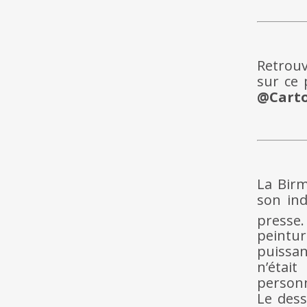
Retrou
sur ce 
@Cart
La Birm
son in
presse.
peintu
puissan
n’étai
personn
Le dess