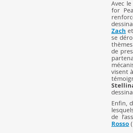
Avec le
for Pe
renforc
dessina
Zach
et
se déro
thèmes 
de pres
partena
mécanis
visent 
témoig
Stellin
dessina
Enfin, 
lesque
de l’as
Rosso
(