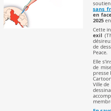
soutie
sans f
en fac
2025
en
Cette in
exil
(Th
désireu
de dess
Peace.
Elle s’i
de mise
presse 
Cartoon
Ville d
dessin
accomp
membres
En savo