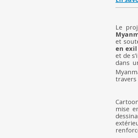
Le pro
Myanm
et sout
en exi
et de s
dans un
Myanma
travers
Cartoon
mise e
dessina
extéri
renforc