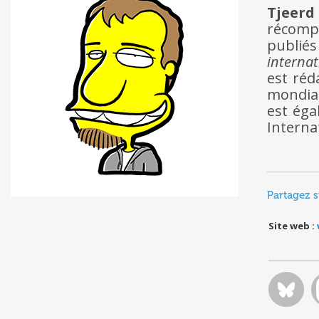
Tjeerd
récomp
publié
internat
est réd
mondial
est ég
Interna
Partagez s
Site web :