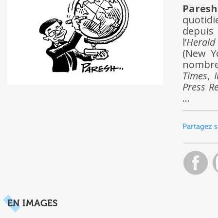
Pares
quotidi
depuis 
l’
Herald
(New Y
nombre
Times
,
Press R
…
Partagez s
EN IMAGES