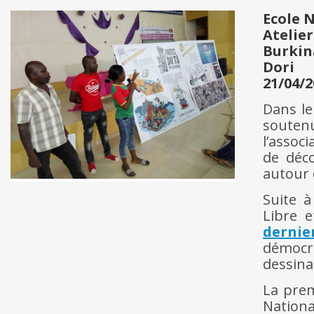
Ecole 
Atelier
Burkin
Dori
21/04/2
Dans le
soutenu
l’assoc
de déco
autour 
Suite à
Libre 
dernie
démocr
dessina
La prem
Nation