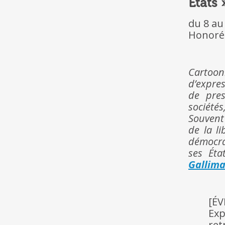
États 
du 8 au
Honoré 
Cartoon
d’expre
de pres
sociétés
Souvent
de la l
démocra
ses Éta
Gallim
[É
Exp
ret