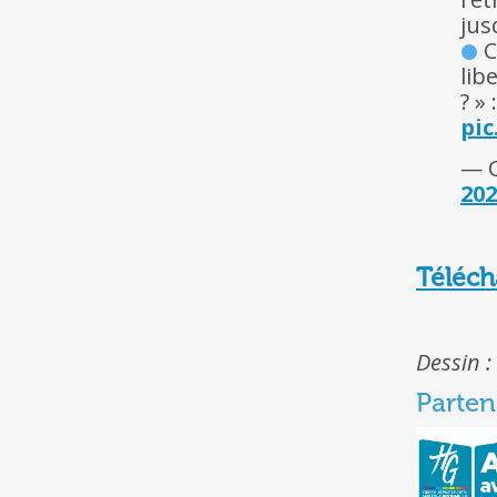
jus
C
lib
? » 
pi
— C
202
Téléch
Dessin 
Parten