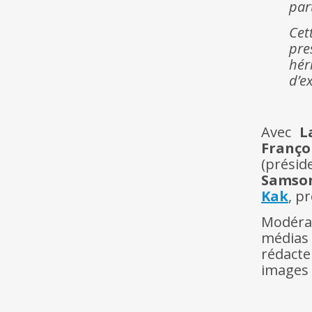
par
Cet
pre
hér
d’e
Avec
L
Franço
(prési
Samso
Kak
, p
Modéra
médias
rédacte
images 