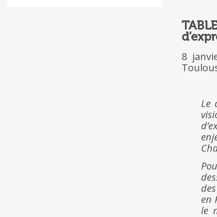
TABLE
d’expr
8 janvi
Toulou
Le 
vis
d’e
enj
Cha
Pou
des
des
en 
le 