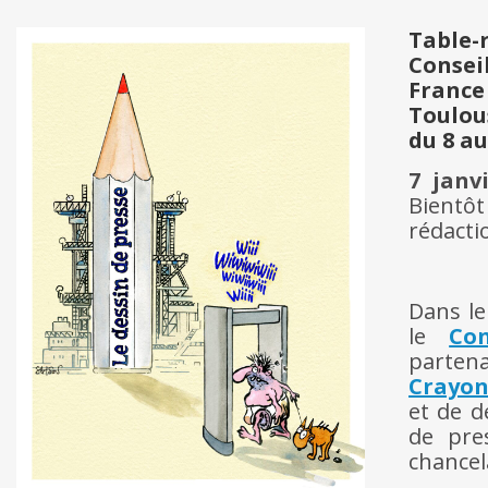
Table-
Consei
France
Toulou
du 8 au
7 janv
Bientôt
rédacti
Dans l
le
Co
partena
Crayo
et de d
de pre
chancel