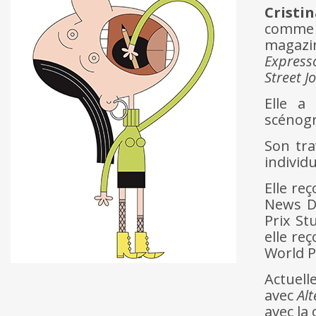
Cristi
comme 
magazi
Express
Street J
Elle a 
scénogr
Son tra
individ
Elle reç
News De
Prix St
elle re
World P
Actuell
avec
Al
avec la 