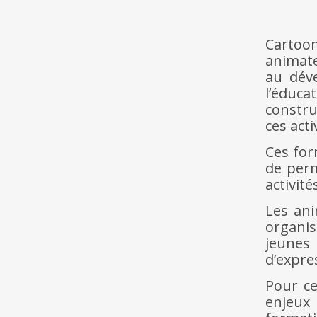
Cartoo
animate
au dév
l’éduca
constru
ces acti
Ces for
de perm
activit
Les ani
organis
jeunes
d’expres
Pour ce
enjeux