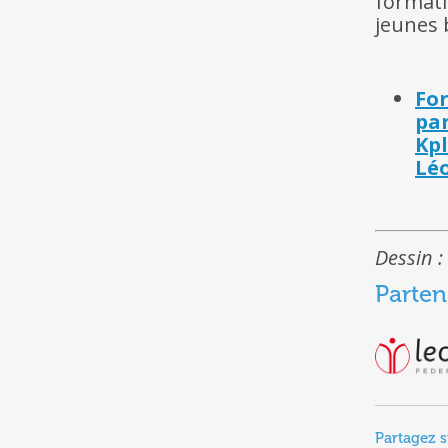
formati
jeunes 
For
pa
Kpl
Léo
Dessin :
Parten
Partagez s