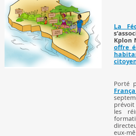
La Fé
s’asso
Kplon 
offre 
habit
citoyen
Porté 
França
septemb
prévoit
les ré
formati
directe
eux-mêm