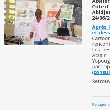
Atelier
Côte d'
Abidja
24/06/2
Après 
et des
Cartoon
rencont
Les de
Atsain 
Yopoug
partici
(
consul
Retrouv
Partager s