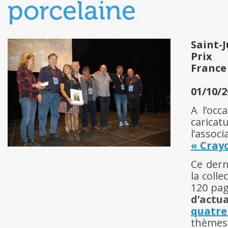
porcelaine
Saint-
Prix
France
01/10/2
A l’occ
caricat
l’asso
« Cray
Ce dern
la coll
120 pag
d’actua
quatre
thèmes 