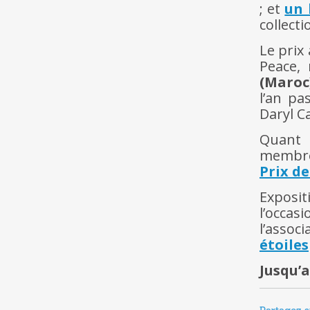
; et
un 
collecti
Le prix
Peace
(Maroc
l’an pa
Daryl C
Quant
membre 
Prix d
Exposi
l’occa
l’assoc
étoiles
Jusqu’a