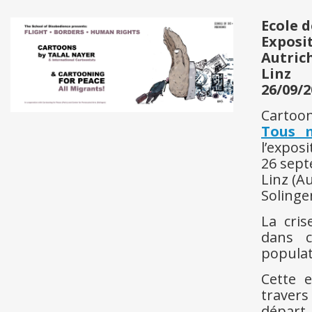
Ecole 
Exposi
Autric
Linz
26/09/2
Cartoon
Tous m
l’expos
26 sept
Linz (A
Solinge
La cris
dans c
populat
Cette 
traver
départ