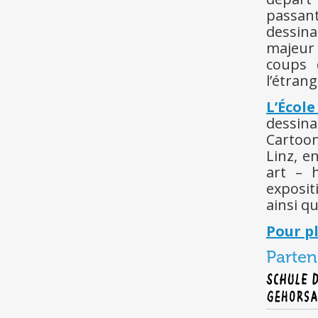
passan
dessin
majeur 
coups 
l’étrang
L’Écol
dessina
Cartoon
Linz, e
art – 
exposit
ainsi qu
Pour p
Parten