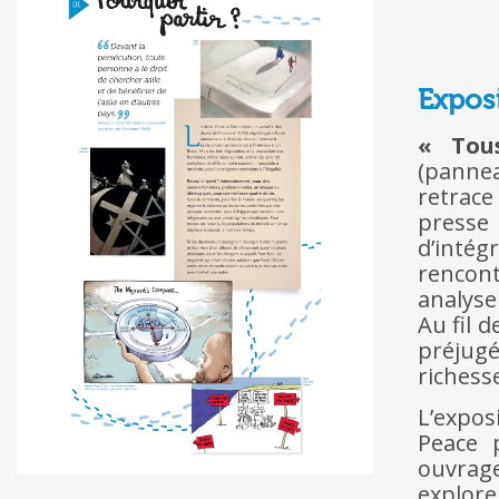
Exposi
« Tou
(pannea
retrace
presse
d’intég
rencon
analyse
Au fil 
préjugé
richesse
L’expos
Peace 
ouvrag
explore