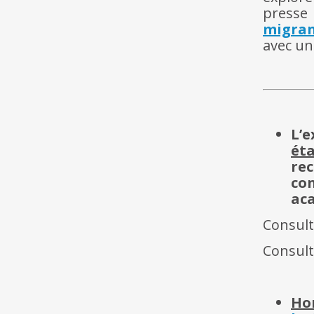
presse 
migran
avec un
L’
éta
re
co
ac
Consul
Consul
Ho