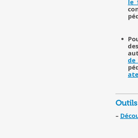
le
co
pé
Po
des
aut
de
pé
at
Outils
–
Décou