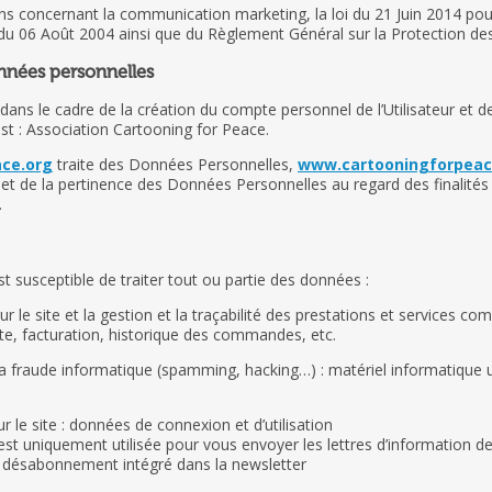
ons concernant la communication marketing, la loi du 21 Juin 2014 po
 du 06 Août 2004 ainsi que du Règlement Général sur la Protection d
onnées personnelles
ns le cadre de la création du compte personnel de l’Utilisateur et de 
t : Association Cartooning for Peace.
ce.org
traite des Données Personnelles,
www.cartooningforpeac
e et de la pertinence des Données Personnelles au regard des finalités
.
t susceptible de traiter tout ou partie des données :
r le site et la gestion et la traçabilité des prestations et services co
Site, facturation, historique des commandes, etc.
la fraude informatique (spamming, hacking…) : matériel informatique uti
r le site : données de connexion et d’utilisation
st uniquement utilisée pour vous envoyer les lettres d’information 
de désabonnement intégré dans la newsletter