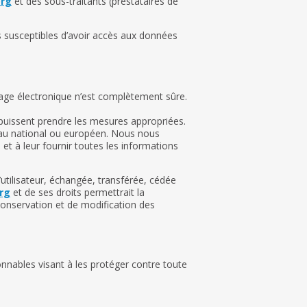
org
et des sous-traitants (prestataires de
nes susceptibles d’avoir accès aux données
age électronique n’est complètement sûre.
s puissent prendre les mesures appropriées.
veau national ou européen. Nous nous
et à leur fournir toutes les informations
 l’utilisateur, échangée, transférée, cédée
rg
et de ses droits permettrait la
conservation et de modification des
nnables visant à les protéger contre toute