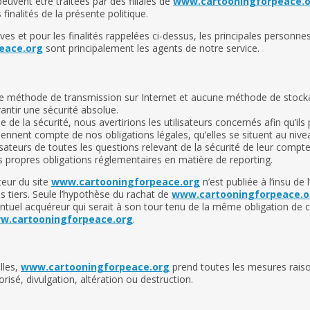
euvent être traitées par des filiales de
www.cartooningforpeace.
 finalités de la présente politique.
tives et pour les finalités rappelées ci-dessus, les principales person
eace.org
sont principalement les agents de notre service.
une méthode de transmission sur Internet et aucune méthode de stock
tir une sécurité absolue.
de la sécurité, nous avertirions les utilisateurs concernés afin qu’il
tiennent compte de nos obligations légales, qu’elles se situent au ni
ateurs de toutes les questions relevant de la sécurité de leur compte 
rs propres obligations réglementaires en matière de reporting.
teur du site
www.cartooningforpeace.org
n’est publiée à l’insu de
 tiers. Seule l’hypothèse du rachat de
www.cartooningforpeace.o
entuel acquéreur qui serait à son tour tenu de la même obligation de 
w.cartooningforpeace.org
.
lles,
www.cartooningforpeace.org
prend toutes les mesures raiso
risé, divulgation, altération ou destruction.