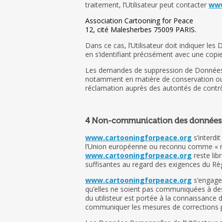
traitement, l’Utilisateur peut contacter
www
Association Cartooning for Peace
12, cité Malesherbes 75009 PARIS.
Dans ce cas, l’Utilisateur doit indiquer le
en s’identifiant précisément avec une copie 
Les demandes de suppression de Données 
notamment en matière de conservation ou d
réclamation auprès des autorités de contr
4 Non-communication des données 
www.cartooningforpeace.org
s’interdi
l’Union européenne ou reconnu comme « no
www.cartooningforpeace.org
reste lib
suffisantes au regard des exigences du Rè
www.cartooningforpeace.org
s’engage 
qu’elles ne soient pas communiquées à des 
du utilisteur est portée à la connaissance
communiquer les mesures de corrections pr