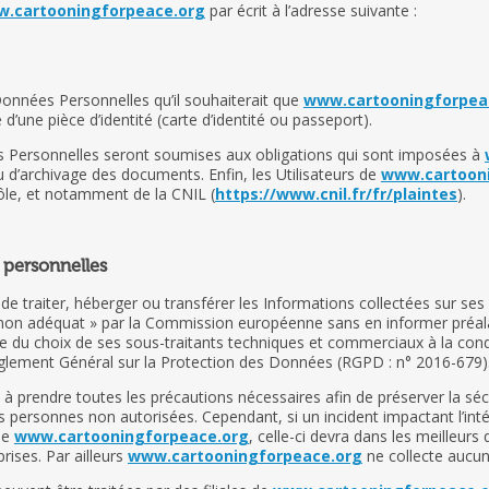
.cartooningforpeace.org
par écrit à l’adresse suivante :
s Données Personnelles qu’il souhaiterait que
www.cartooningforpea
d’une pièce d’identité (carte d’identité ou passeport).
Personnelles seront soumises aux obligations qui sont imposées à
’archivage des documents. Enfin, les Utilisateurs de
www.cartoon
ôle, et notamment de la CNIL (
https://www.cnil.fr/fr/plaintes
).
personnelles
t de traiter, héberger ou transférer les Informations collectées sur ses
n adéquat » par la Commission européenne sans en informer préalabl
re du choix de ses sous-traitants techniques et commerciaux à la condi
glement Général sur la Protection des Données (RGPD : n° 2016-679)
à prendre toutes les précautions nécessaires afin de préserver la s
personnes non autorisées. Cependant, si un incident impactant l’intég
 de
www.cartooningforpeace.org
, celle-ci devra dans les meilleurs d
ises. Par ailleurs
www.cartooningforpeace.org
ne collecte aucun