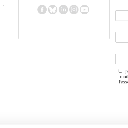
se
J
mail
l'as