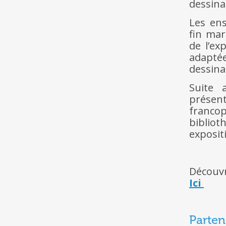
dessin
Les ens
fin mar
de l’ex
adapté
dessina
Suite a
présen
franco
bibliot
exposit
Découvr
Ici
Parten