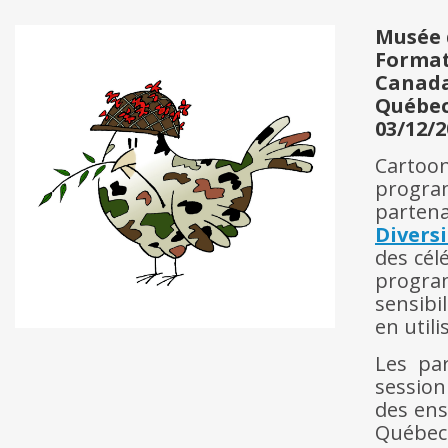
Musée d
Forma
Canad
Québe
03/12/2
Cartoon
progr
partena
Divers
des cél
progra
sensibi
en util
Les pa
session
des ens
Québe