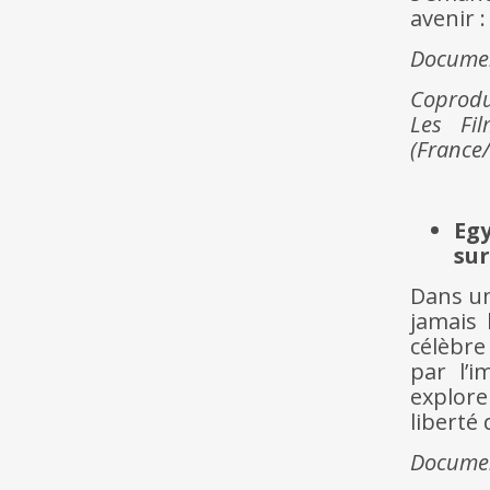
avenir :
Documen
Coprodu
Les Fi
(France
Egy
sur
Dans un
jamais 
célèbre
par l’i
explore
liberté 
Docume