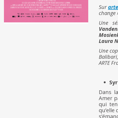
Sur
arte
change 
Une sé
Vanden
Mosien
Laura N
Une copr
Balibar
ARTE Fra
Syr
Dans la
Amer pa
qui ten
qu’elle
s’émanc