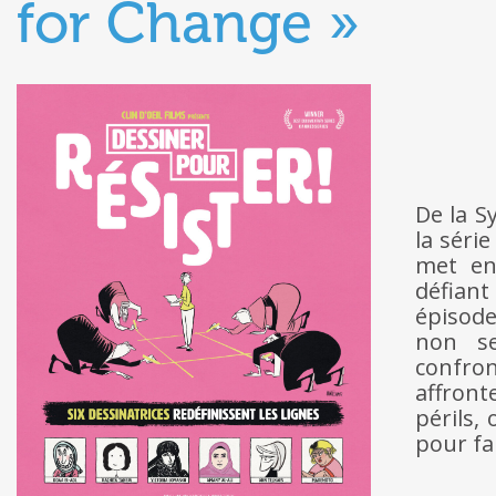
for Change »
De la S
la séri
met en
défiant
épisode
non se
confro
affront
périls,
pour fa