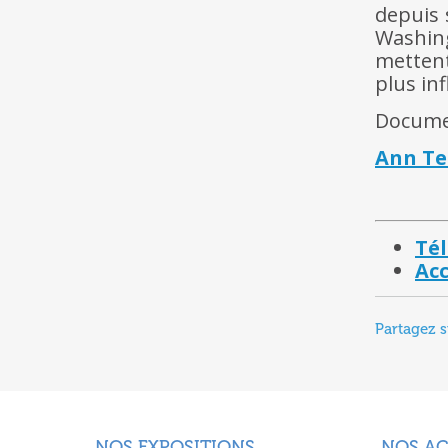
depuis 
Washin
mettent
plus in
Docume
Ann Te
Tél
Acc
Partagez s
NOS EXPOSITIONS
NOS A