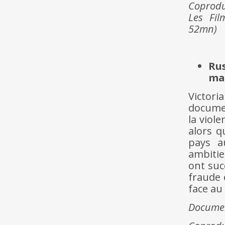
Coproduc
Les Fil
52mn)
Rus
ma
Victori
docume
la viol
alors q
pays a
ambitie
ont suc
fraude 
face au
Documen