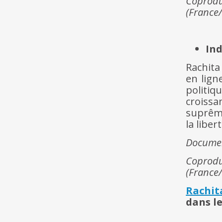
Coprodu
(France
Ind
Rachita
en lign
politi
croissa
suprême
la liber
Docume
Coprod
(France
Rachit
dans le