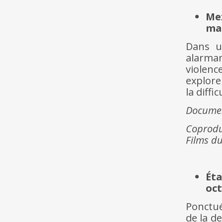
Me
ma
Dans u
alarman
violenc
explore
la diff
Docume
Coproduc
Films d
Éta
oc
Ponctué
de la d