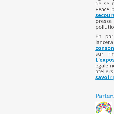
de se r
Peace 
secour
presse
polluti
En par
lancera
conso
sur l’
L’expo
égaleme
atelier
savoir 
Parten