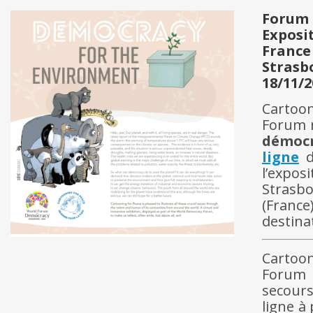
Forum 
Exposi
France
Strasb
18/11/2
Cartoon
Forum m
démocr
ligne
d
l’expo
Strasb
(Franc
destina
Cartoon
Forum 
secours
ligne à