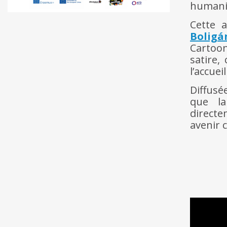
humanit
Cette 
Boligá
Cartoon
satire,
l’accuei
Diffusé
que la
direct
avenir