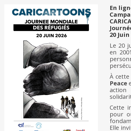
En lign
Campa
CARIC
Journé
20 Juin
Le 20 j
en 2001
personn
persécu
À cette
Peace
e
action 
solidar
Cette i
pour ou
fondame
Elle in